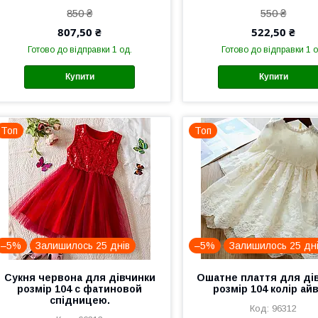
850 ₴
550 ₴
807,50 ₴
522,50 ₴
Готово до відправки 1 од.
Готово до відправки 1 о
Купити
Купити
Топ
Топ
–5%
Залишилось 25 днів
–5%
Залишилось 25 дн
Сукня червона для дівчинки
Ошатне плаття для ді
розмір 104 с фатиновой
розмір 104 колір ай
спідницею.
96312