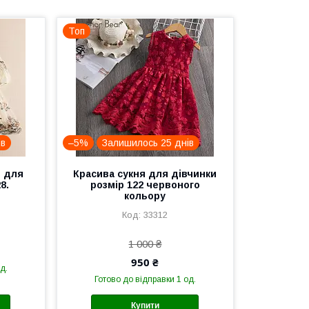
Топ
ів
–5%
Залишилось 25 днів
я для
Красива сукня для дівчинки
8.
розмір 122 червоного
кольору
33312
1 000 ₴
950 ₴
д.
Готово до відправки 1 од.
Купити