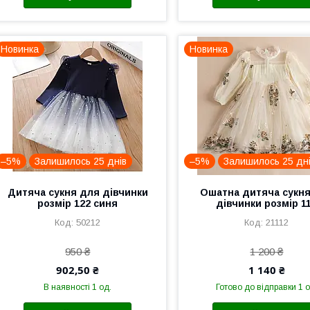
Новинка
Новинка
–5%
Залишилось 25 днів
–5%
Залишилось 25 дн
Дитяча сукня для дівчинки
Ошатна дитяча сукн
розмір 122 синя
дівчинки розмір 1
50212
21112
950 ₴
1 200 ₴
902,50 ₴
1 140 ₴
В наявності 1 од.
Готово до відправки 1 о