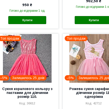
902,50 ₴
950 ₴
Готово до відправки 1 о
Готово до відправки 1 од.
Купити
Купити
Топ продаж
Топ продаж
–5%
Залишилось 25 днів
–5%
Залишилось 25 дн
Сукня коралового кольору з
Рожева сукня сарафа
паєтками для дівчинки
дівчинки розмір 1
розмір 110.
одноріжка
36612
42712