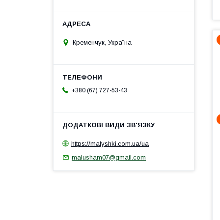
Кременчук, Україна
+380 (67) 727-53-43
https://malyshki.com.ua/ua
malusham07@gmail.com