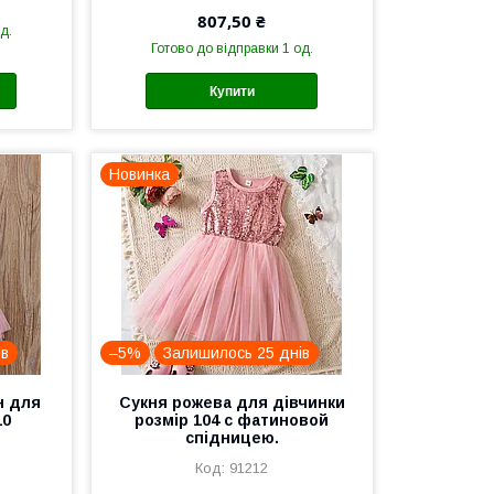
807,50 ₴
д.
Готово до відправки 1 од.
Купити
Новинка
ів
–5%
Залишилось 25 днів
н для
Сукня рожева для дівчинки
10
розмір 104 с фатиновой
спідницею.
91212