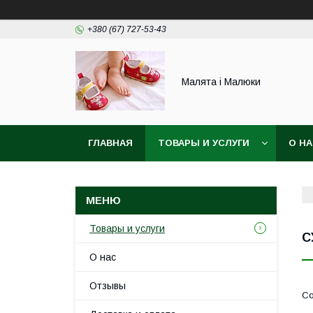
+380 (67) 727-53-43
Малята і Малюки
ГЛАВНАЯ
ТОВАРЫ И УСЛУГИ
О Н
Товары и услуги
С
О нас
Отзывы