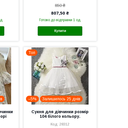
850 ₴
807,50 ₴
д.
Готово до відправки 1 од.
Купити
Топ
ів
–5%
Залишилось 25 днів
вчинки
Сукня для дівчинки розмір
ворі
104 білого кольору.
28312