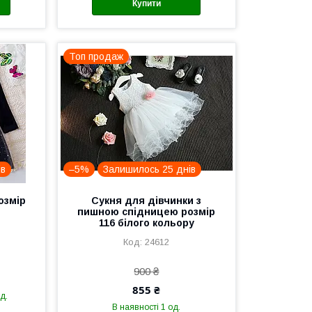
Купити
Топ продаж
ів
–5%
Залишилось 25 днів
озмір
Сукня для дівчинки з
пишною спідницею розмір
116 білого кольору
24612
900 ₴
855 ₴
д.
В наявності 1 од.