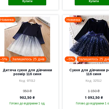
Купити
Купити
Новинка
Новинка
–5%
Залишилось 25 днів
–5%
Залишилось 25 дн
Дитяча сукня для дівчинки
Сукня для дівчинки р
розмір 116 синя
116 синя
97012
32512
950 ₴
1 150 ₴
902,50 ₴
1 092,50 ₴
Готово до відправки 1 од.
Готово до відправки 1 о