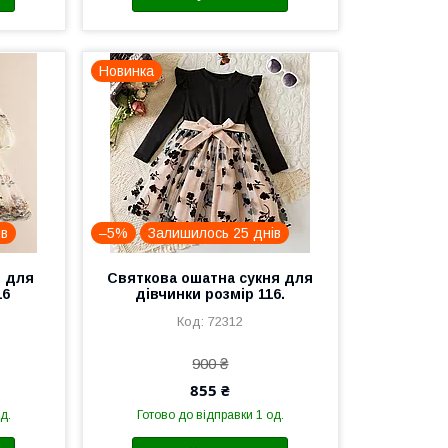
Новинка
ів
–5%
Залишилось 25 днів
я для
Святкова ошатна сукня для
16
дівчинки розмір 116.
72312
900 ₴
855 ₴
д.
Готово до відправки 1 од.