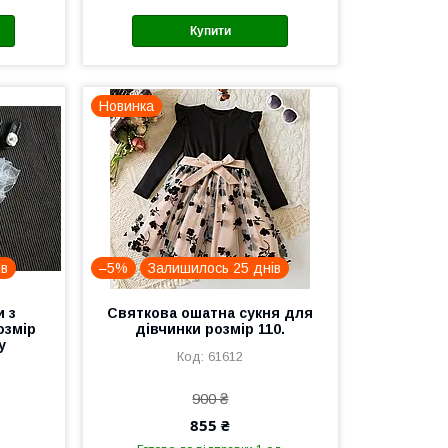
Купити
Новинка
ів
–5%
Залишилось 25 днів
и з
Святкова ошатна сукня для
озмір
дівчинки розмір 110.
у
61612
900 ₴
855 ₴