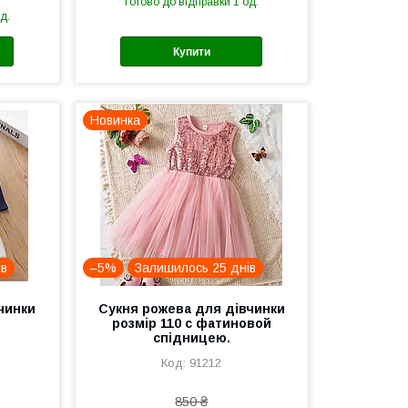
Готово до відправки 1 од.
д.
Купити
Новинка
ів
–5%
Залишилось 25 днів
чинки
Сукня рожева для дівчинки
розмір 110 с фатиновой
спідницею.
91212
850 ₴