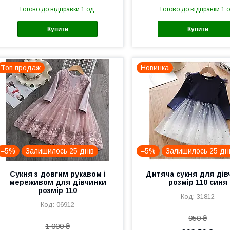
Готово до відправки 1 од.
Готово до відправки 1 о
Купити
Купити
Топ продаж
Новинка
–5%
Залишилось 25 днів
–5%
Залишилось 25 дн
Сукня з довгим рукавом і
Дитяча сукня для дів
мереживом для дівчинки
розмір 110 синя
розмір 110
31812
06912
950 ₴
1 000 ₴