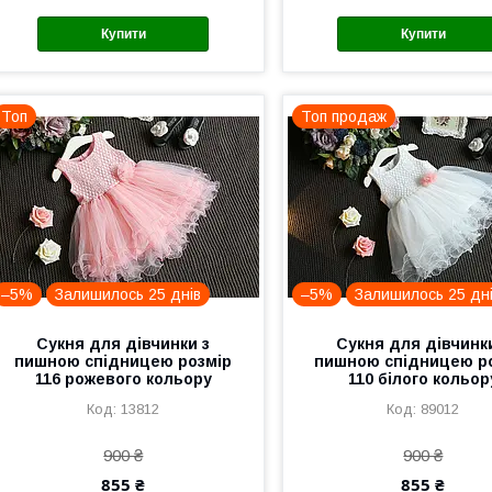
Купити
Купити
Топ
Топ продаж
–5%
Залишилось 25 днів
–5%
Залишилось 25 дн
Сукня для дівчинки з
Сукня для дівчинк
пишною спідницею розмір
пишною спідницею р
116 рожевого кольору
110 білого кольор
13812
89012
900 ₴
900 ₴
855 ₴
855 ₴