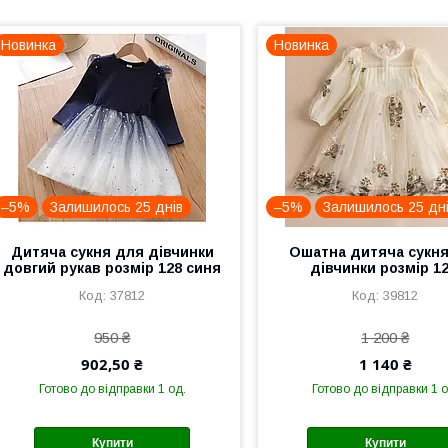
Новинка
Новинка
–5%
Залишилось 25 днів
–5%
Залишилось 25 дн
Дитяча сукня для дівчинки
Ошатна дитяча сукн
довгий рукав розмір 128 синя
дівчинки розмір 12
37812
39812
950 ₴
1 200 ₴
902,50 ₴
1 140 ₴
Готово до відправки 1 од.
Готово до відправки 1 о
Купити
Купити