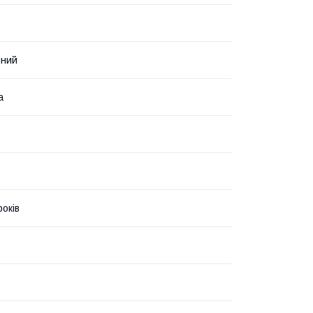
чний
а
років