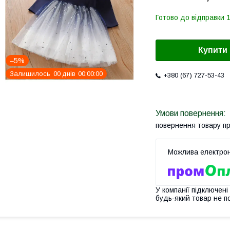
Готово до відправки 1
Купити
–5%
Залишилось
0
0
днів
0
0
0
0
0
0
+380 (67) 727-53-43
повернення товару п
У компанії підключені
будь-який товар не п