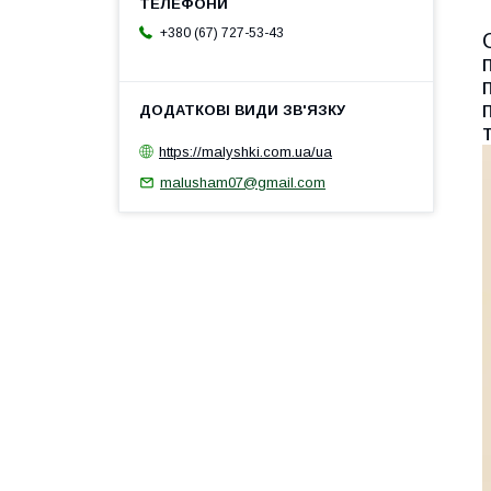
+380 (67) 727-53-43
https://malyshki.com.ua/ua
malusham07@gmail.com