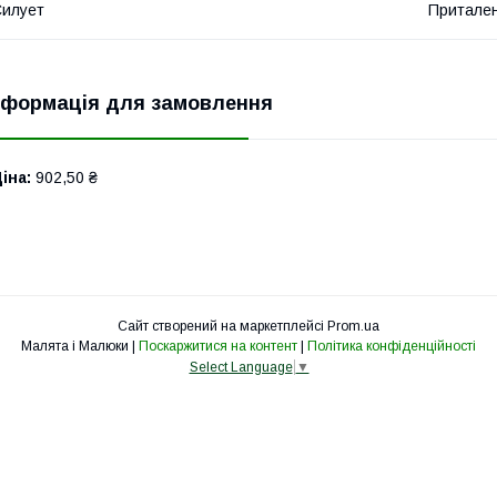
илует
Притале
нформація для замовлення
іна:
902,50 ₴
Сайт створений на маркетплейсі
Prom.ua
Малята і Малюки |
Поскаржитися на контент
|
Політика конфіденційності
Select Language
▼