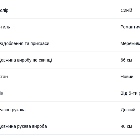
олір
Синій
тиль
Романти
здоблення та прикраси
Мережив
овжина виробу по спинці
66 см
Стан
Новий
ік
Від 5-ти 
асон рукава
Довгий
овжина рукава вироба
40 см