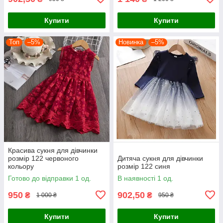
Купити
Купити
Топ
–5%
Новинка
–5%
Красива сукня для дівчинки
розмір 122 червоного
Дитяча сукня для дівчинки
кольору
розмір 122 синя
Готово до відправки 1 од.
В наявності 1 од.
950
902,50
₴
₴
1 000 ₴
950 ₴
Купити
Купити