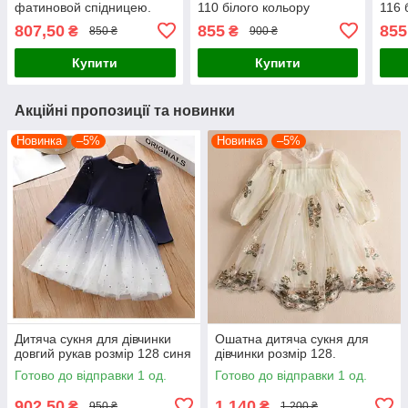
фатиновой спідницею.
110 білого кольору
116 
807,50
855
855
₴
₴
850 ₴
900 ₴
Купити
Купити
Акційні пропозиції та новинки
Новинка
–5%
Новинка
–5%
Дитяча сукня для дівчинки
Ошатна дитяча сукня для
довгий рукав розмір 128 синя
дівчинки розмір 128.
Готово до відправки 1 од.
Готово до відправки 1 од.
902,50
1 140
₴
₴
950 ₴
1 200 ₴