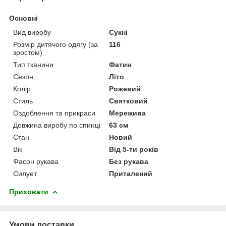
Основні
Вид виробу
Сукні
Розмір дитячого одягу (за
116
зростом)
Тип тканини
Фатин
Сезон
Літо
Колір
Рожевий
Стиль
Святковий
Оздоблення та прикраси
Мережива
Довжина виробу по спинці
63 см
Стан
Новий
Вік
Від 5-ти років
Фасон рукава
Без рукава
Силует
Приталений
Приховати
Умови доставки