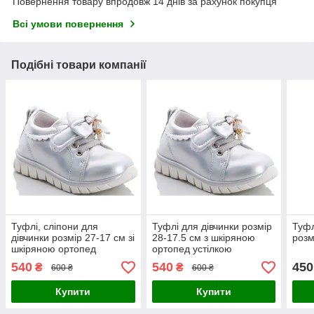
Повернення товару впродовж 14 днів за рахунок покупця
Всі умови повернення
Подібні товари компанії
Туфлі, сліпони для
Туфлі для дівчинки розмір
Туфл
дівчинки розмір 27-17 см зі
28-17.5 см з шкіряною
розм
шкіряною ортопед
ортопед устілкою
устілкою
540
540
450
₴
₴
600 ₴
600 ₴
Купити
Купити