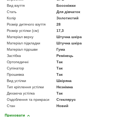
Вид взуття
Босоніжки
Стать
Для дівчаток
Колір
Золотистий
Розмір дитячого взуття
28
Розмір устілки (см)
17,3
Матеріал верху
Штучна шкіра
Матеріал підкладки
Штучна шкіра
Матеріал підошви
Гума
Застібка
Ремінець
Ортопедичні
Так
Супінатор
Так
Прошивка
Так
Вид устілки
Шкіряна
Тип кріплення устілки
Незнімна
Дихаюча устілка
Так
Оздоблення та прикраси
Стеклярус
Стан
Новий
Приховати