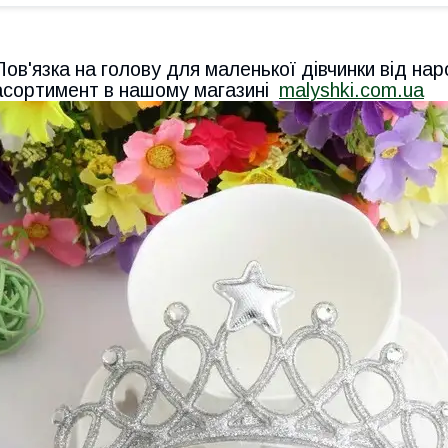
Пов'язка на голову для маленької дівчинки від на
асортимент в нашому магазині
malyshki.com.ua