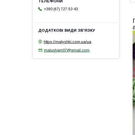
+380 (67) 727-53-43
https://malyshki.com.ua/ua
malusham07@gmail.com