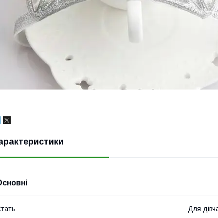
арактеристики
Основні
тать
Для дівч