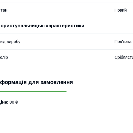
Стан
Новий
Користувальницькі характеристики
ид виробу
Пов'язка
олір
Срібляст
нформація для замовлення
іна:
80 ₴