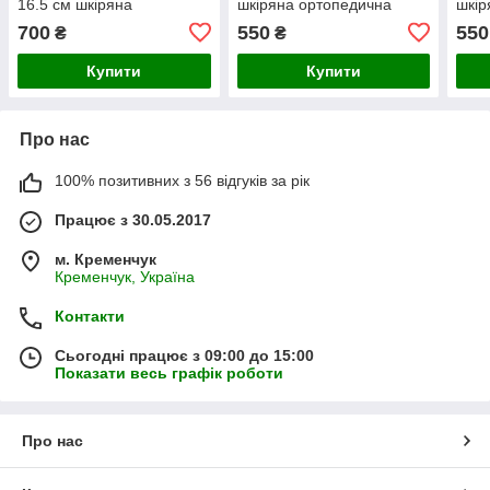
16.5 см шкіряна
шкіряна ортопедична
шкір
ортопедична устілка
устілка
усті
700
550
550
₴
₴
Tom.m
Купити
Купити
Про нас
100% позитивних з 56 відгуків за рік
Працює з 30.05.2017
м. Кременчук
Кременчук, Україна
Контакти
Сьогодні працює з 09:00 до 15:00
Показати весь графік роботи
Про нас