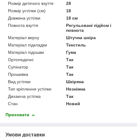
Розмір дитячого взуття
28
Розмір устілки (см)
18
Довжина устілки
18 см
Повнота взуття
Регульовані підйом і
повнота
Матеріал верху
Штучна шкіра
Матеріал підкладки
Текстиль
Матеріал підошви
Гума
Ортопедичні
Так
Супінатор
Так
Прошивка
Так
Вид устілки
Шкіряна
Тип кріплення устілки
Незнімна
Дихаюча устілка
Так
Стан
Новий
Приховати
Умови доставки