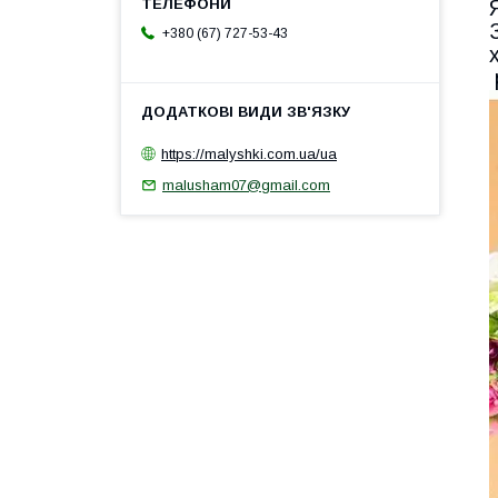
+380 (67) 727-53-43
https://malyshki.com.ua/ua
malusham07@gmail.com