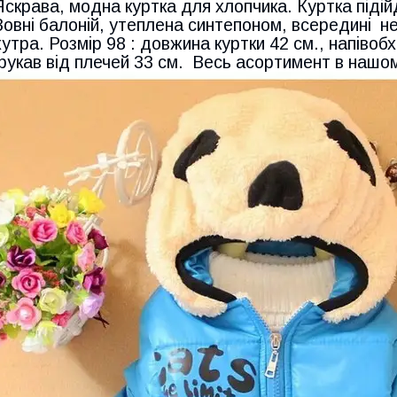
Яскрава, модна куртка для хлопчика. Куртка підій
Зовні балоній, утеплена синтепоном, всередині не
хутра. Розмір 98 : довжина куртки 42 см., напівобх
рукав від плечей 33 см.
Весь асортимент в нашо