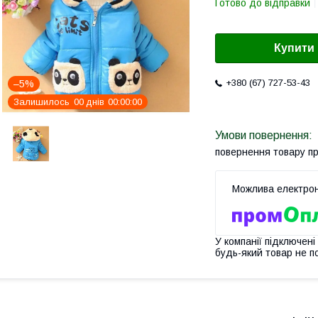
Готово до відправки
Купити
+380 (67) 727-53-43
–5%
Залишилось
0
0
днів
0
0
0
0
0
0
повернення товару п
У компанії підключені
будь-який товар не п