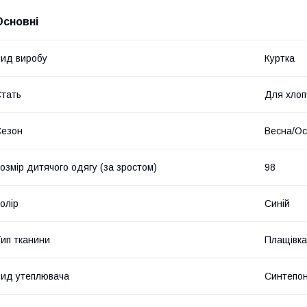
Основні
ид виробу
Куртка
тать
Для хлоп
Сезон
Весна/Ос
озмір дитячого одягу (за зростом)
98
олір
Синій
ип тканини
Плащівка
ид утеплювача
Синтепо