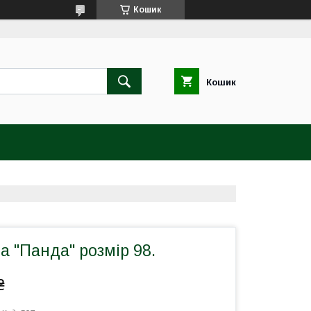
Кошик
Кошик
а "Панда" розмір 98.
₴