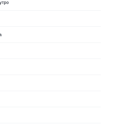
утро
а