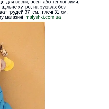
де для весни, осені або теплої зими.
 щільне хутро, на рукавах без
ват грудей 37 см., плечі 31 см,
му магазині
malyshki.com.ua