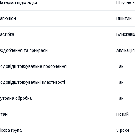
атеріал підкладки
Штучне х
Капюшон
Вшитий
астібка
Блискавк
здоблення та прикраси
Аплікація
одовідштовхувальне просочення
Так
одовідштовхувальні властивості
Так
утряна обробка
Так
Стан
Новий
ікова група
3 роки