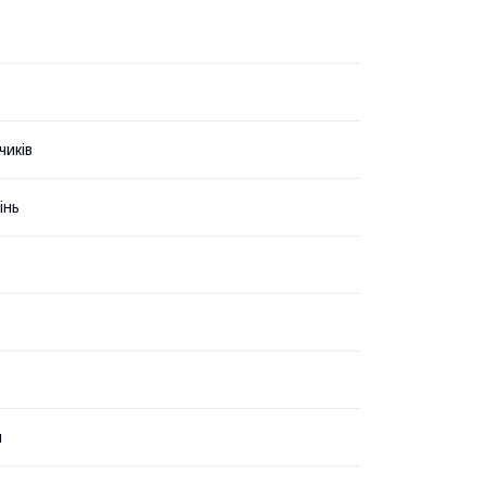
чиків
інь
н