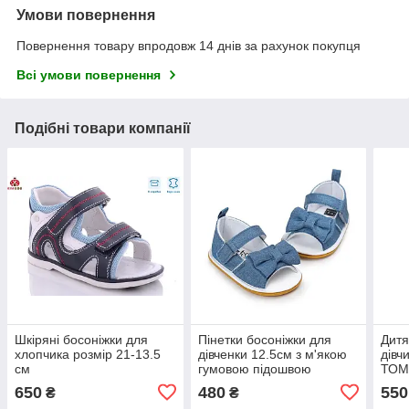
Умови повернення
Повернення товару впродовж 14 днів за рахунок покупця
Всі умови повернення
Подібні товари компанії
Шкіряні босоніжки для
Пінетки босоніжки для
Дитя
хлопчика розмір 21-13.5
дівченки 12.5см з м'якою
дівч
см
гумовою підошвою
ТОМ.
650
480
550
₴
₴