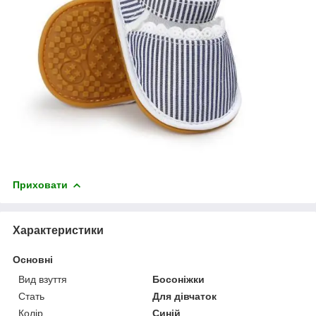
Приховати
Характеристики
Основні
Вид взуття
Босоніжки
Стать
Для дівчаток
Колір
Синій