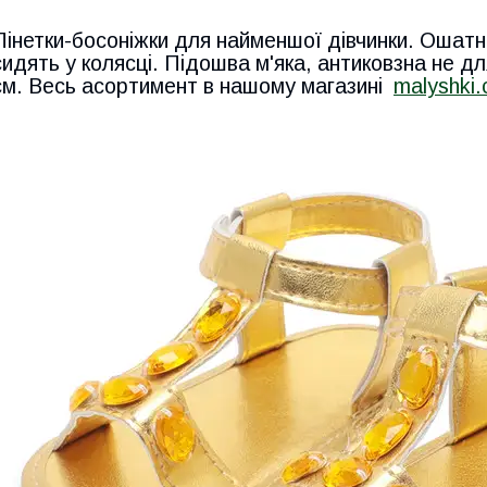
Пінетки-босоніжки для найменшої дівчинки. Ошатні 
сидять у колясці. Підошва м'яка, антиковзна не для
см. Весь асортимент в нашому магазині
malyshki