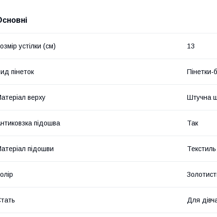
Основні
озмір устілки (см)
13
ид пінеток
Пінетки-
атеріал верху
Штучна ш
нтиковзка підошва
Так
атеріал підошви
Текстиль
олір
Золотист
тать
Для дівч