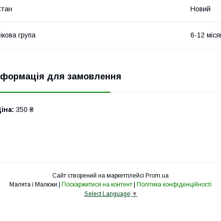
Стан
Новий
ікова група
6-12 міся
нформація для замовлення
іна:
350 ₴
Сайт створений на маркетплейсі
Prom.ua
Малята і Малюки |
Поскаржитися на контент
|
Політика конфіденційності
Select Language
▼