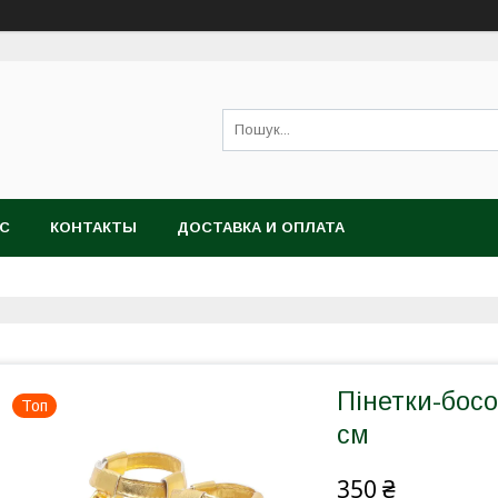
АС
КОНТАКТЫ
ДОСТАВКА И ОПЛАТА
Пінетки-босо
Топ
см
350 ₴