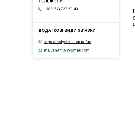
+380 (67) 727-53-43
https://malyshki.com.ua/ua
malusham07@gmail.com