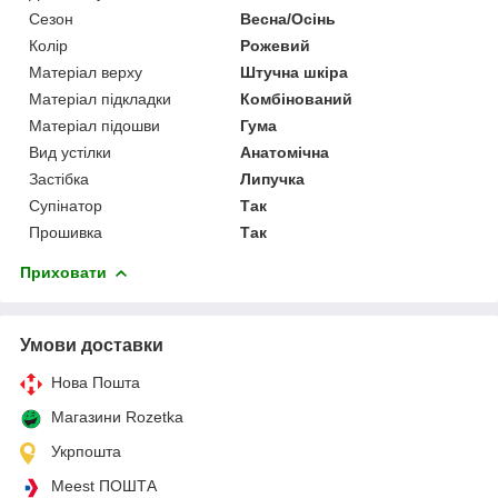
Сезон
Весна/Осінь
Колір
Рожевий
Матеріал верху
Штучна шкіра
Матеріал підкладки
Комбінований
Матеріал підошви
Гума
Вид устілки
Анатомічна
Застібка
Липучка
Супінатор
Так
Прошивка
Так
Приховати
Умови доставки
Нова Пошта
Магазини Rozetka
Укрпошта
Meest ПОШТА