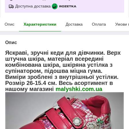
Доступна доставка
Опис
Характеристики
Доставка
Оплата
Умови 
Опис
Яскраві, зручні кеди для дівчинки. Верх
штучна шкіра, матеріал всередині
комбінована шкіра, шкіряна устілка з
супінатором, підошва міцна гума.
Виміри зроблені з внутрішньої устілки.
Розмір 26-15.4 см. Весь асортимент в
нашому магазині
malyshki.com.ua