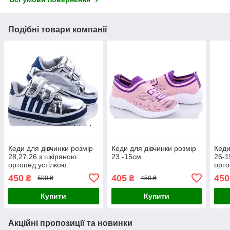
Подібні товари компанії
Кеди для дівчинки розмір
Кеди для дівчинки розмір
Кеди
28,27,26 з шкіряною
23 -15см
26-1
ортопед устілкою
орто
450
405
450
₴
₴
500 ₴
450 ₴
Купити
Купити
Акційні пропозиції та новинки