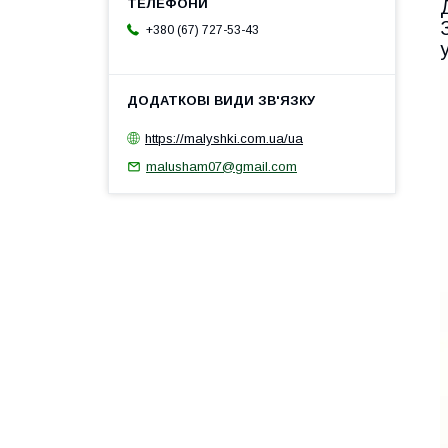
+380 (67) 727-53-43
https://malyshki.com.ua/ua
malusham07@gmail.com