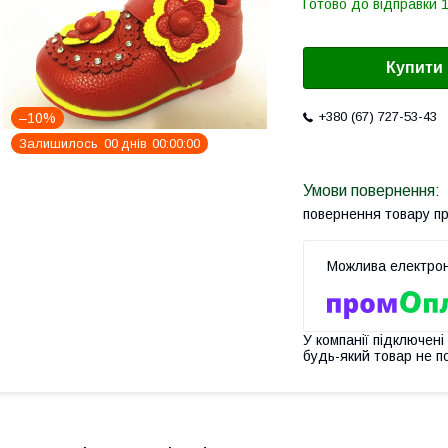
Готово до відправки 1
Купити
+380 (67) 727-53-43
–10%
Залишилось
0
0
днів
0
0
0
0
0
0
повернення товару п
У компанії підключені
будь-який товар не п