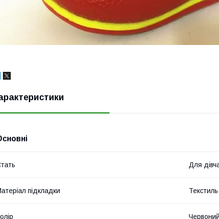
арактеристики
Основні
тать
Для дівч
атеріал підкладки
Текстиль
олір
Червони