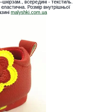
–шкірзам., всередині - текстиль.
 еластична. Розмір внутрішньої
азині
malyshki.com.ua