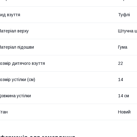
ид взуття
Туфлі
атеріал верху
Штучна ш
атеріал підошви
Гума
озмір дитячого взуття
22
озмір устілки (см)
14
овжина устілки
14 см
Стан
Новий