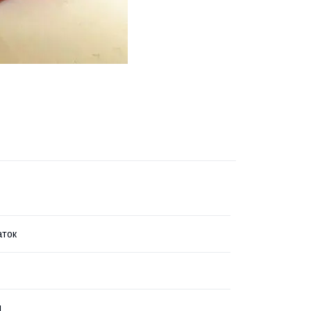
аток
й