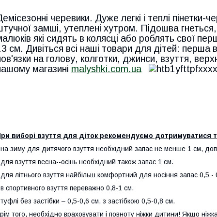
Демісезонні черевики. Дуже легкі і теплі пінетки-ч
штучної замші, утеплені хутром. Підошва гнеться, 
малюків які сидять в колясці або роблять свої перш
13 см. Дивіться всі наші товари для дітей: перша в
пов'язки на голову, колготки, джинси, взуття, верх
нашому магазині
malyshki.com.ua
При виборі взуття для діток рекомендуємо дотримуватися т
 на зиму для дитячого взуття необхідний запас не менше 1 см, доп
 для взуття весна--осінь необхідний також запас 1 см.
 для літнього взуття найбільш комфортний для носіння запас 0,5 - 
 в спортивного взуття переважно 0,8-1 см.
 туфлі без застібки – 0,5-0,6 см, з застібкою 0,5-0,8 см.
рім того, необхідно враховувати і повноту ніжки дитини! Якщо ніжк