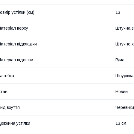
озмір устілки (см)
13
атеріал верху
Штучна 
атеріал підкладки
Штучне х
атеріал підошви
Гума
астібка
Шнурівка
Стан
Новий
ид взуття
Черевики
овжина устілки
13 см