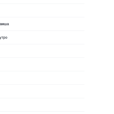
замша
утро