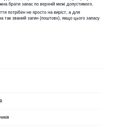
жна брати запас по верхній межі допустимого.
тя потрібен не просто на виріст, а для
а так званий загин (поштовх), якщо цього запасу
й
чиків