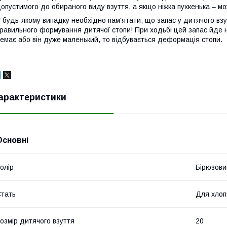
опустимого до обираного виду взуття, а якщо ніжка пухкенька – мо
 будь-якому випадку необхідно пам'ятати, що запас у дитячого взут
равильного формування дитячої стопи! При ходьбі цей запас йде н
емає або він дуже маленький, то відбувається деформація стопи.
арактеристики
Основні
олір
Бірюзови
тать
Для хлоп
озмір дитячого взуття
20