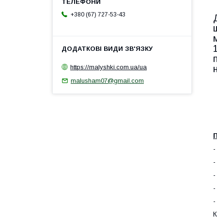
+380 (67) 727-53-43
https://malyshki.com.ua/ua
malusham07@gmail.com
-
-
-
-
-
К