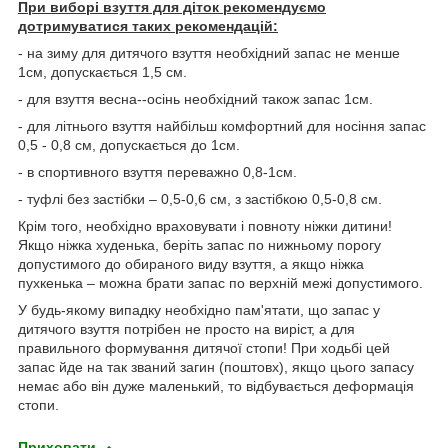
При виборі взуття для діток рекомендуємо
дотримуватися таких рекомендацій:
- на зиму для дитячого взуття необхідний запас не менше
1см, допускається 1,5 см.
- для взуття весна--осінь необхідний також запас 1см.
- для літнього взуття найбільш комфортний для носіння запас
0,5 - 0,8 см, допускається до 1см.
- в спортивного взуття переважно 0,8-1см.
- туфлі без застібки – 0,5-0,6 см, з застібкою 0,5-0,8 см.
Крім того, необхідно враховувати і повноту ніжки дитини!
Якщо ніжка худенька, беріть запас по нижньому порогу
допустимого до обираного виду взуття, а якщо ніжка
пухкенька – можна брати запас по верхній межі допустимого.
У будь-якому випадку необхідно пам'ятати, що запас у
дитячого взуття потрібен не просто на виріст, а для
правильного формування дитячої стопи! При ходьбі цей
запас йде на так званий загин (поштовх), якщо цього запасу
немає або він дуже маленький, то відбувається деформація
стопи.
Приховати