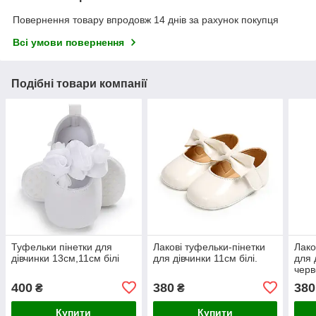
Повернення товару впродовж 14 днів за рахунок покупця
Всі умови повернення
Подібні товари компанії
Туфельки пінетки для
Лакові туфельки-пінетки
Лако
дівчинки 13см,11см білі
для дівчинки 11см білі.
для 
черв
400
380
380
₴
₴
Купити
Купити