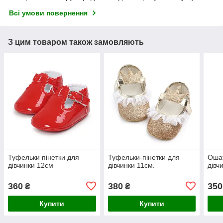
Всі умови повернення
З цим товаром також замовляють
Туфельки пінетки для
Туфельки-пінетки для
Ошат
дівчинки 12см
дівчинки 11см.
дівч
360
380
350
₴
₴
Купити
Купити