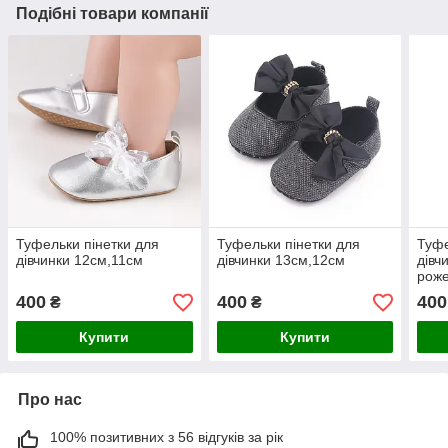
Подібні товари компанії
Туфельки пінетки для
Туфельки пінетки для
Туфе
дівчинки 12см,11см
дівчинки 13см,12см
дівч
роже
400
400
400
₴
₴
Купити
Купити
Про нас
100% позитивних з 56 відгуків за рік