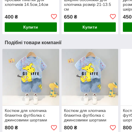
хлопчиків 14.5см,14см
хлопчика розмір 21-13.5
розм
см
шкір
усті
400
650
450
₴
₴
Купити
Купити
Подібні товари компанії
Костюм для хлопчика
Костюм для хлопчика
Кост
блакитна футболка с
блакитна футболка с
футб
джинсовими шортами
джинсовими шортами
шорт
розмір 98.
розмір 86.
800
800
800
₴
₴