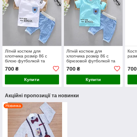
Літній костюм для
Літній костюм для
Кост
хлопчика розмір 86 с
хлопчика розмір 86 с
разм
білою футболкой та
бірюзовой футболкой та
бриджами
бриджами
700
700
700
₴
₴
Купити
Купити
Акційні пропозиції та новинки
Новинка