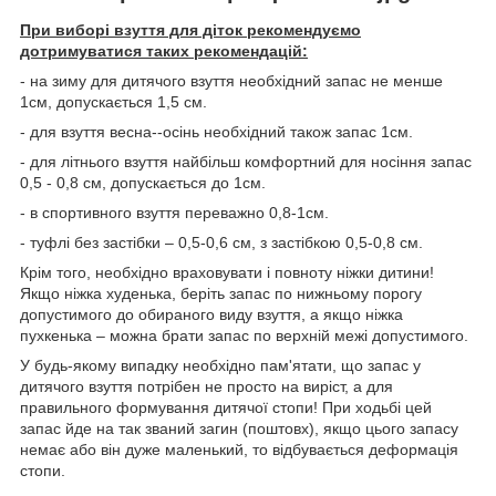
При виборі взуття для діток рекомендуємо
дотримуватися таких рекомендацій:
- на зиму для дитячого взуття необхідний запас не менше
1см, допускається 1,5 см.
- для взуття весна--осінь необхідний також запас 1см.
- для літнього взуття найбільш комфортний для носіння запас
0,5 - 0,8 см, допускається до 1см.
- в спортивного взуття переважно 0,8-1см.
- туфлі без застібки – 0,5-0,6 см, з застібкою 0,5-0,8 см.
Крім того, необхідно враховувати і повноту ніжки дитини!
Якщо ніжка худенька, беріть запас по нижньому порогу
допустимого до обираного виду взуття, а якщо ніжка
пухкенька – можна брати запас по верхній межі допустимого.
У будь-якому випадку необхідно пам'ятати, що запас у
дитячого взуття потрібен не просто на виріст, а для
правильного формування дитячої стопи! При ходьбі цей
запас йде на так званий загин (поштовх), якщо цього запасу
немає або він дуже маленький, то відбувається деформація
стопи.