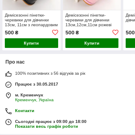
Демісезонні пінетки-
Демісезонні пінетки-
Демі
черевики для дівчинки
черевики для дівчинки
дівч
13см, 11cм з леопардовим
13см,12см,11см рожеві
принтом
500
500
500
₴
₴
Купити
Купити
Про нас
100% позитивних з 56 відгуків за рік
Працює з 30.05.2017
м. Кременчук
Кременчук, Україна
Контакти
Сьогодні працює з 09:00 до 18:00
Показати весь графік роботи