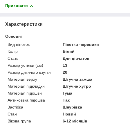
Приховати
Характеристики
Основні
Вид пінеток
Пінетки-черевики
Колір
Білий
Стать
Для дівчаток
Розмір устілки (см)
13
Розмір дитячого взуття
20
Матеріал верху
Штучна замша
Матеріал підкладки
Штучне хутро
Матеріал підошви
Гума
Антиковзка підошва
Так
Застібка
Шнурівка
Стан
Новий
Вікова група
6-12 місяців