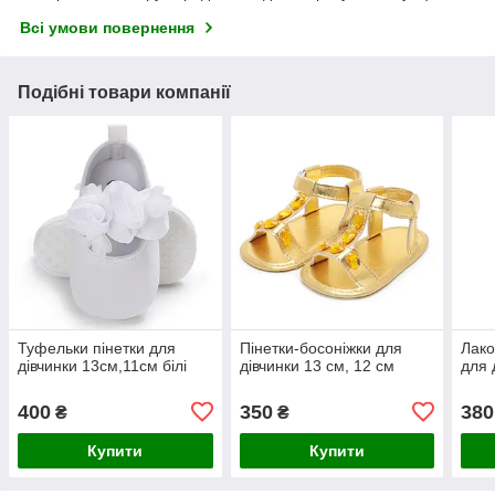
Всі умови повернення
Подібні товари компанії
Туфельки пінетки для
Пінетки-босоніжки для
Лако
дівчинки 13см,11см білі
дівчинки 13 см, 12 см
для 
400
350
380
₴
₴
Купити
Купити