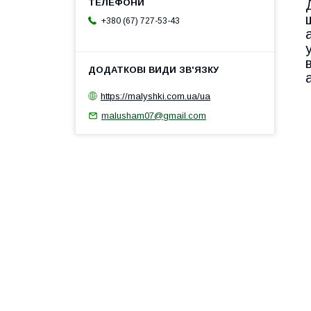
+380 (67) 727-53-43
https://malyshki.com.ua/ua
malusham07@gmail.com