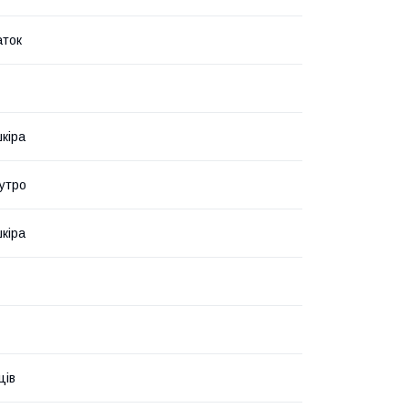
аток
кіра
утро
кіра
ців