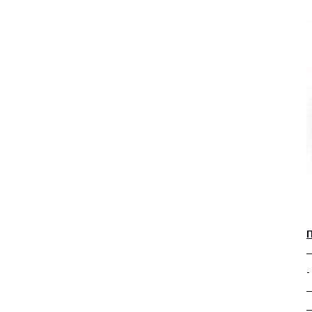
—
-
—
—