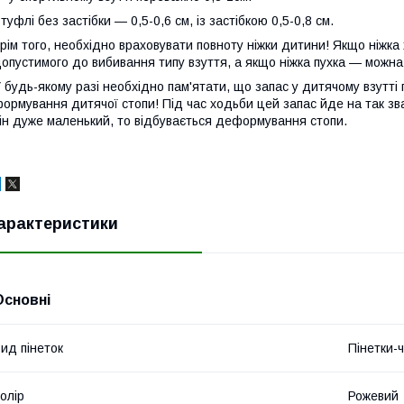
 туфлі без застібки — 0,5-0,6 см, із застібкою 0,5-0,8 см.
рім того, необхідно враховувати повноту ніжки дитини! Якщо ніжка
опустимого до вибивання типу взуття, а якщо ніжка пухка — можна
 будь-якому разі необхідно пам'ятати, що запас у дитячому взутті 
ормування дитячої стопи! Під час ходьби цей запас йде на так зва
ін дуже маленький, то відбувається деформування стопи.
арактеристики
Основні
ид пінеток
Пінетки-
олір
Рожевий