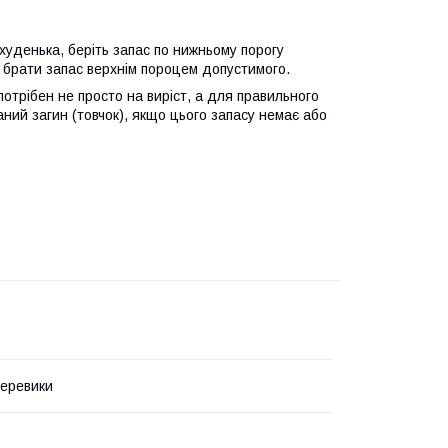
 худенька, беріть запас по нижньому порогу
 брати запас верхнім пороцем допустимого.
потрібен не просто на виріст, а для правильного
ний загин (товчок), якщо цього запасу немає або
черевики