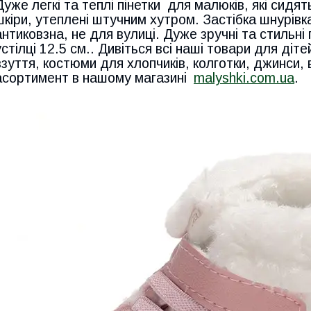
Дуже легкі та теплі пінетки для малюків, які сидят
шкіри, утеплені штучним хутром. Застібка шнурівка
антиковзна, не для вулиці. Дуже зручні та стильні 
устілці 12.5 см.. Дивіться всі наші товари для діте
взуття, костюми для хлопчиків, колготки, джинси, 
асортимент в нашому магазині
malyshki.com.ua
.