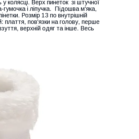
ь у колясці. Верх пинеток зі штучної
-гумочка і ліпучка. Підошва м'яка,
пінетки. Розмір 13 по внутрішній
й: плаття, пов'язки на голову, перше
взуття, верхній одяг та інше. Весь