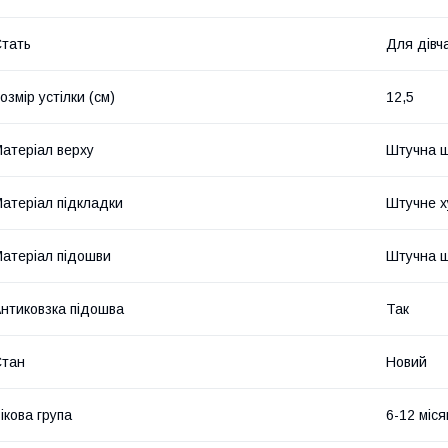
тать
Для дівч
озмір устілки (см)
12,5
атеріал верху
Штучна ш
атеріал підкладки
Штучне х
атеріал підошви
Штучна ш
нтиковзка підошва
Так
Стан
Новий
ікова група
6-12 міся