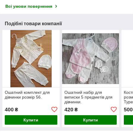
Всі умови повернення
Подібні товари компанії
Ошатний комплект для
Ошатний набір для
Кос
дівчинки розмір 56.
виписки 5 предметів для
розм
дівчинки.
Туре
400
420
500
₴
₴
Купити
Купити