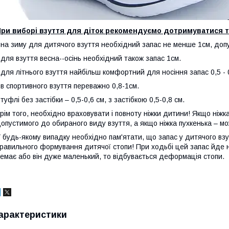
При виборі взуття для діток рекомендуємо дотримуватися т
 на зиму для дитячого взуття необхідний запас не менше 1см, допу
 для взуття весна--осінь необхідний також запас 1см.
 для літнього взуття найбільш комфортний для носіння запас 0,5 - 
 в спортивного взуття переважно 0,8-1см.
 туфлі без застібки – 0,5-0,6 см, з застібкою 0,5-0,8 см.
рім того, необхідно враховувати і повноту ніжки дитини! Якщо ніжк
опустимого до обираного виду взуття, а якщо ніжка пухкенька – мо
 будь-якому випадку необхідно пам'ятати, що запас у дитячого взут
равильного формування дитячої стопи! При ходьбі цей запас йде н
емає або він дуже маленький, то відбувається деформація стопи.
арактеристики