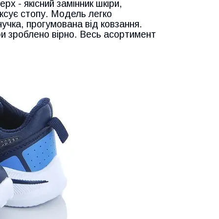
рх - якісний замінник шкіри,
іксує стопу. Модель легко
нучка, прогумована від ковзання.
ри зроблено вірно. Весь асортимент