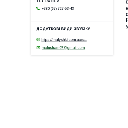
+380 (67) 727-53-43
https://malyshki.com.ua/ua
malusham07@gmail.com