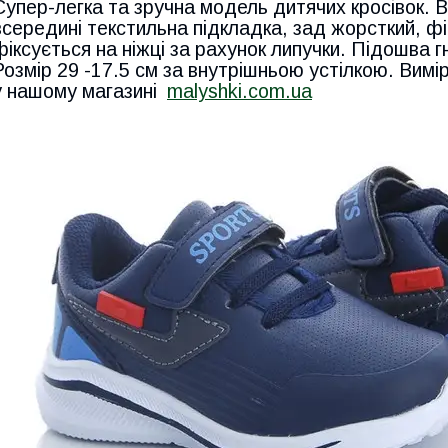
Супер-легка та зручна модель дитячих кросівок. Ве
всередині текстильна підкладка, зад жорсткий, ф
фіксується на ніжці за рахунок липучки. Підошва г
Розмір 29 -17.5 см за внутрішньою устілкою. Вимі
у нашому магазині
malyshki.com.ua