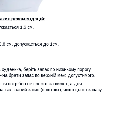
аких рекомендацій:
скається 1,5 см.
0,8 см, допускається до 1см.
а худенька, беріть запас по нижньому порогу
жна брати запас по верхній межі допустимого.
тя потрібен не просто на виріст, а для
а так званий загин (поштовх), якщо цього запасу