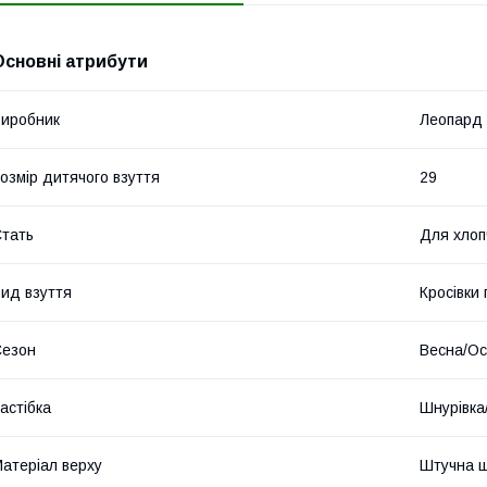
Основні атрибути
иробник
Леопард
озмір дитячого взуття
29
тать
Для хлоп
ид взуття
Кросівки
Сезон
Весна/Ос
астібка
Шнурівка
атеріал верху
Штучна ш