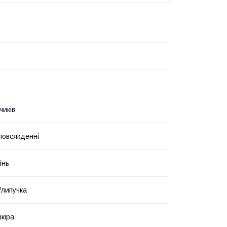
чиків
 повсякденні
інь
/липучка
кіра