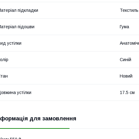
атеріал підкладки
Текстиль
атеріал підошви
Гума
ид устілки
Анатоміч
олір
Синій
Стан
Новий
овжина устілки
17.5 см
нформація для замовлення