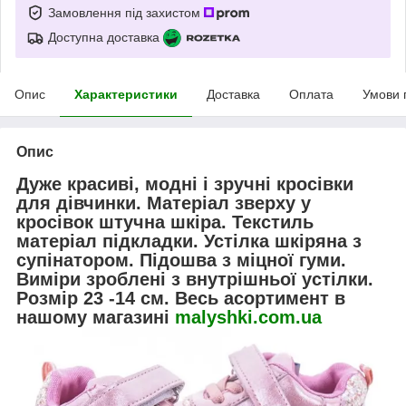
Замовлення під захистом
Доступна доставка
Опис
Характеристики
Доставка
Оплата
Умови 
Опис
Дуже красиві, модні і зручні кросівки
для дівчинки. Матеріал зверху у
кросівок штучна шкіра. Текстиль
матеріал підкладки. Устілка шкіряна з
супінатором. Підошва з міцної гуми.
Виміри зроблені з внутрішньої устілки.
Розмір 23 -14 см. Весь асортимент в
нашому магазині
malyshki.com.ua