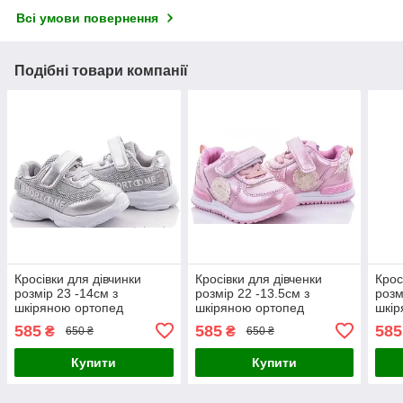
Всі умови повернення
Подібні товари компанії
Кросівки для дівчинки
Кросівки для дівченки
Крос
розмір 23 -14см з
розмір 22 -13.5см з
розм
шкіряною ортопед
шкіряною ортопед
шкір
устілкою
устілкою
усті
585
585
585
₴
₴
650 ₴
650 ₴
Купити
Купити